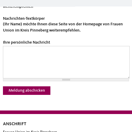
(Ihr Name) möchte Ihnen eine Seite von https://www.fu-pinneberg.de/
weiterempfehlen
Nachrichten-Textkörper
(Ihr Name) möchte Ihnen diese Seite von der Homepage von Frauen
Union im Kreis Pinneberg weiterempfehlen.
Ihre persönliche Nachricht
ANSCHRIFT
Fußbereich