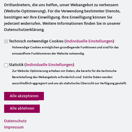
Das mit * gekennzeichnete Feld ist ein Pflichtfeld.
Drittanbietern, die uns helfen, unser Webangebot zu verbessern
(Website-Optimierung). Für die Verwendung bestimmter Dienste,
Eigene E-Mail-Adresse
*
benötigen wir Ihre Einwilligung. Ihre Einwilligung können Sie
jederzeit widerrufen. Weitere Informationen finden Sie in unserer
Datenschutzerklärung.
Eigener Name
*
Technisch notwendige Cookies (
Individuelle Einstellungen
)
Notwendige Cookies ermöglichen grundlegende Funktionen und sind für das
einwandfreie Funktionieren der Website notwendig.
Senden an
*
Statistik (
Individuelle Einstellungen
)
Zur Website-Optimierung erheben wir Daten, die bereits für die technische
Bereitstellung des Webangebots erforderlich sind. Solche Daten werden
ausschließlich aggregiert und uns als statistische Übersicht zur Verfügung gestellt.
Sie können mehrere Empfänger mit Komma getrennt eingeben.
Sie leiten den folgenden Inhalt weiter
Dr. Corinna Heinrichs
Datenschutz
Nachrichtenbetreff
Impressum