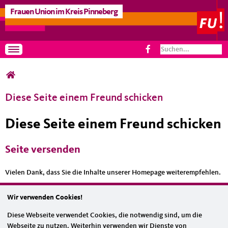
Frauen Union im Kreis Pinneberg
Suchformular
Suche
Toggle navigation
Sie sind hier
Diese Seite einem Freund schicken
Diese Seite einem Freund schicken
Seite versenden
Vielen Dank, dass Sie die Inhalte unserer Homepage weiterempfehlen.
Anmerkung: Ihre E-Mail-Adresse wird benötigt um die Personen, denen
Wir verwenden Cookies!
Sie die Seite weiterempfehlen, zu informieren, von wem die
Empfehlung kommt, und dass es kein Spam ist.
Diese Webseite verwendet Cookies, die notwendig sind, um die
Webseite zu nutzen. Weiterhin verwenden wir Dienste von